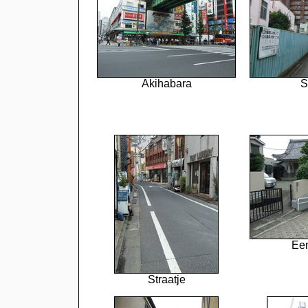
Akihabara
S
Een
Straatje