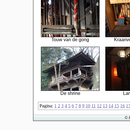
Touw van de gong
Kraanv
De shrine
La
Pagina:
1
2
3
4
5
6
7
8
9
10
11
12
13
14
15
16
1
© 