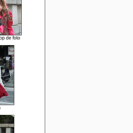
op de foto
n