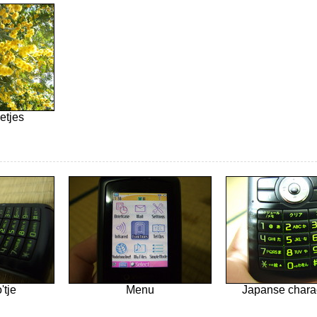
etjes
'tje
Menu
Japanse charac