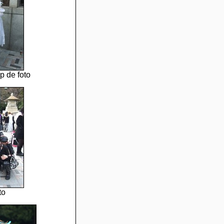
p de foto
to