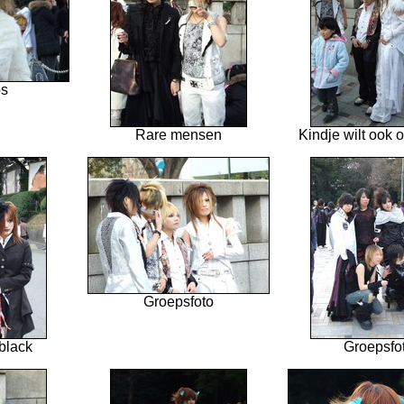
os
Rare mensen
Kindje wilt ook o
Groepsfoto
black
Groepsfo