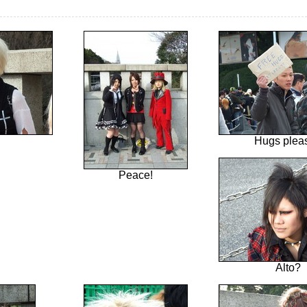
Hugs plea
Peace!
Alto?