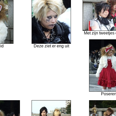
Met zijn tweetjes 
id
Deze ziet er eng uit
Posere