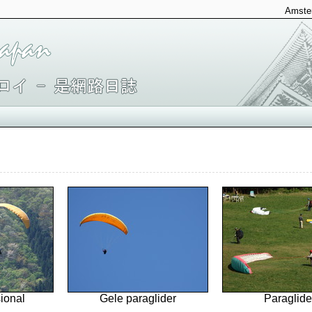
Amster
ional
Gele paraglider
Paraglide