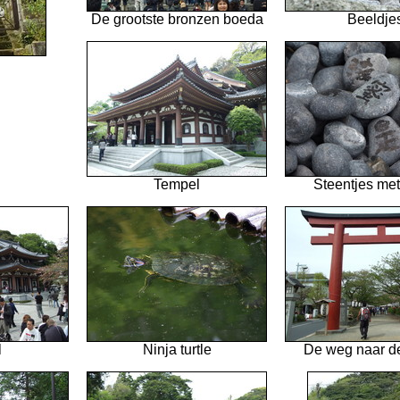
De grootste bronzen boeda
Beeldje
Tempel
Steentjes met
l
Ninja turtle
De weg naar de