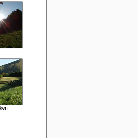
n
aken