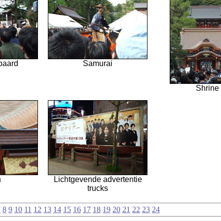
paard
Samurai
Shrine
n
Lichtgevende advertentie
trucks
7
8
9
10
11
12
13
14
15
16
17
18
19
20
21
22
23
24