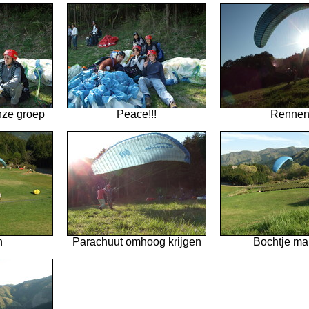
nze groep
Peace!!!
Renne
n
Parachuut omhoog krijgen
Bochtje m