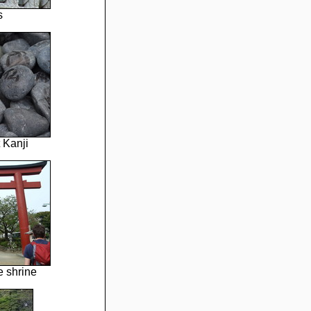
s
 Kanji
 shrine