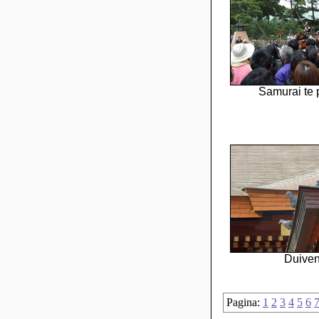
Samurai te 
Duive
Pagina:
1
2
3
4
5
6