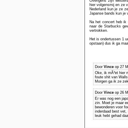
Overigens zijn westers
hier volgensmij en ze v
Nederland kun je ze zek
Japanse bands kun je v
Na het concert heb ik
naar de Starbucks gew
vertrokken.
Het is ondertussen 1 u
opstaan) dus ik ga maa
Door
Vince
op 27 M
Oke, ik mÃ³et hier 
foute shit van Wall
Morgen ga ik ze ze
Door
Vince
op 26 M
Er was nog een japan
zin. Moet je maar ee
bewonderen voor fock
inderdaad best vet,
leuk hebt gehad daa