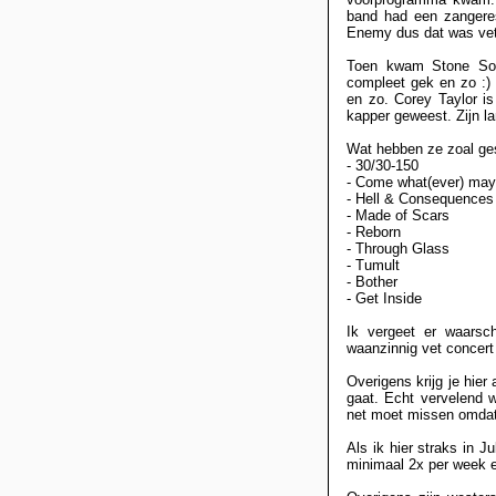
band had een zangeres
Enemy dus dat was ve
Toen kwam Stone Sour
compleet gek en zo :) 
en zo. Corey Taylor is
kapper geweest. Zijn la
Wat hebben ze zoal ge
- 30/30-150
- Come what(ever) may
- Hell & Consequences
- Made of Scars
- Reborn
- Through Glass
- Tumult
- Bother
- Get Inside
Ik vergeet er waarsc
waanzinnig vet concert
Overigens krijg je hier
gaat. Echt vervelend 
net moet missen omdat i
Als ik hier straks in 
minimaal 2x per week er