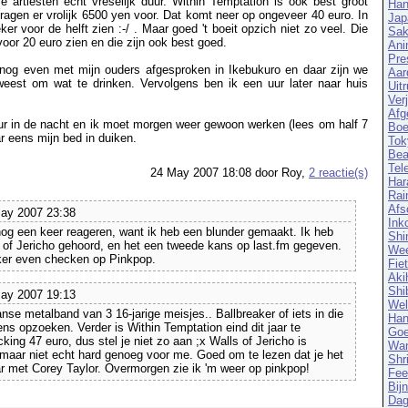
e artiesten echt vreselijk duur. Within Temptation is ook best groot
Han
ragen er vrolijk 6500 yen voor. Dat komt neer op ongeveer 40 euro. In
Jap
er voor de helft zien :-/ . Maar goed 't boeit opzich niet zo veel. Die
Sak
oor 20 euro zien en die zijn ook best goed.
Ani
Pre
 nog even met mijn ouders afgesproken in Ikebukuro en daar zijn we
Aar
eest om wat te drinken. Vervolgens ben ik een uur later naar huis
Uit
Ver
Afg
ur in de nacht en ik moet morgen weer gewoon werken (lees om half 7
Boe
r eens mijn bed in duiken.
Tok
Bea
Tel
24 May 2007 18:08 door Roy,
2 reactie(s)
Har
Rai
Afs
ay 2007 23:38
Ink
nog een keer reageren, want ik heb een blunder gemaakt. Ik heb
Shi
s of Jericho gehoord, en het een tweede kans op last.fm gegeven.
Wee
ker even checken op Pinkpop.
Fie
Aki
Shi
ay 2007 19:13
Wel
se metalband van 3 16-jarige meisjes.. Ballbreaker of iets in die
Ha
ns opzoeken. Verder is Within Temptation eind dit jaar te
Goe
ing 47 euro, dus stel je niet zo aan ;x Walls of Jericho is
Wan
 maar niet echt hard genoeg voor me. Goed om te lezen dat je het
Shr
r met Corey Taylor. Overmorgen zie ik 'm weer op pinkpop!
Fee
Bij
Dag