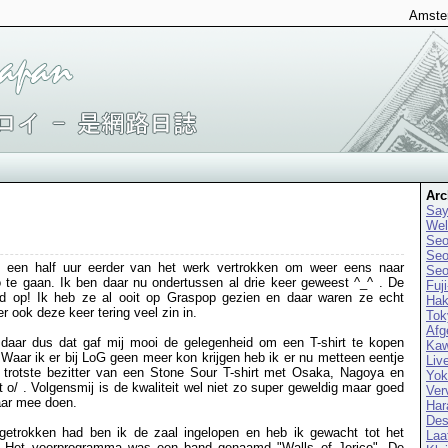
Amster
Arc
Say
We
Seo
Seo
 een half uur eerder van het werk vertrokken om weer eens naar
Seo
 te gaan. Ik ben daar nu ondertussen al drie keer geweest ^_^ . De
Fuj
d op! Ik heb ze al ooit op Graspop gezien en daar waren ze echt
Hak
r ook deze keer tering veel zin in.
Tok
Afg
d daar dus dat gaf mij mooi de gelegenheid om een T-shirt te kopen
Kaw
Waar ik er bij LoG geen meer kon krijgen heb ik er nu metteen eentje
Liv
 trotste bezitter van een Stone Sour T-shirt met Osaka, Nagoya en
Yo
 o/ . Volgensmij is de kwaliteit wel niet zo super geweldig maar goed
Ver
ar mee doen.
Har
Des
ngetrokken had ben ik de zaal ingelopen en heb ik gewacht tot het
Laa
Het voorprogramma was een band genaamd "Walls of Jerico". De