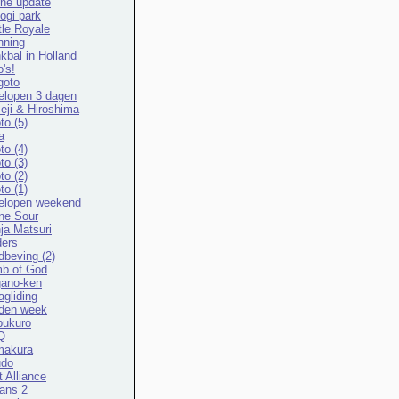
ine update
ogi park
tle Royale
nning
kbal in Holland
o's!
goto
elopen 3 dagen
eji & Hiroshima
to (5)
a
to (4)
to (3)
to (2)
to (1)
elopen weekend
ne Sour
ja Matsuri
ers
dbeving (2)
b of God
ano-ken
agliding
den week
bukuro
Q
makura
udo
t Alliance
ans 2