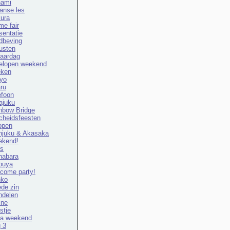
ami
anse les
ura
me fair
sentatie
dbeving
rusten
jaardag
elopen weekend
ken
yo
ru
efoon
ajuku
nbow Bridge
cheidsfeesten
open
njuku & Akasaka
kend!
ts
habara
buya
come party!
nko
de zin
delen
ine
stje
na weekend
 3