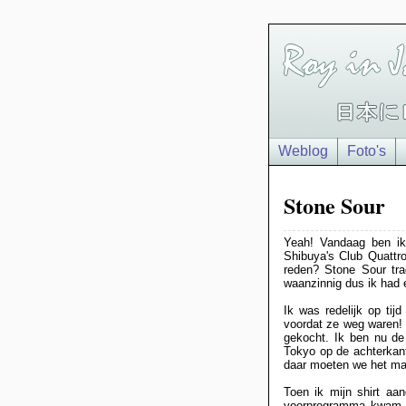
Weblog
Foto's
Stone Sour
Yeah! Vandaag ben ik
Shibuya's Club Quattro
reden? Stone Sour tra
waanzinnig dus ik had e
Ik was redelijk op tij
voordat ze weg waren! 
gekocht. Ik ben nu de
Tokyo op de achterkant
daar moeten we het ma
Toen ik mijn shirt aa
voorprogramma kwam. 