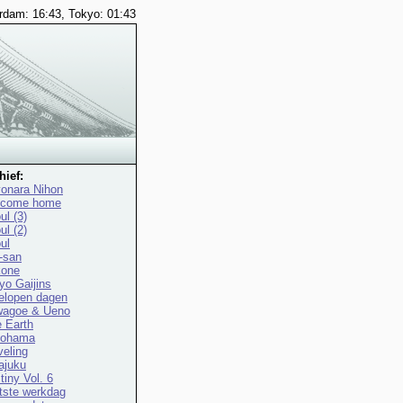
dam: 16:43, Tokyo: 01:43
hief:
onara Nihon
lcome home
ul (3)
ul (2)
ul
i-san
one
yo Gaijins
elopen dagen
agoe & Ueno
e Earth
kohama
veling
ajuku
tiny Vol. 6
tste werkdag