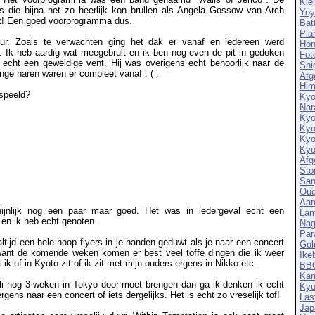
Kle
 die bijna net zo heerlijk kon brullen als Angela Gossow van Arch
Yoy
t! Een goed voorprogramma dus.
Bat
Pla
. Zoals te verwachten ging het dak er vanaf en iedereen werd
Hon
. Ik heb aardig wat meegebrult en ik ben nog even de pit in gedoken
Fot
 echt een geweldige vent. Hij was overigens echt behoorlijk naar de
Shi
nge haren waren er compleet vanaf : ( .
Afg
Him
speeld?
Kyo
Nar
Kyo
Kyo
Kyo
Kyo
Afg
Sto
San
Oud
Aar
hijnlijk nog een paar maar goed. Het was in iedergeval echt een
Lam
 en ik heb echt genoten.
Nag
Par
 altijd een hele hoop flyers in je handen geduwt als je naar een concert
Gol
want de komende weken komen er best veel toffe dingen die ik weer
Ike
k of in Kyoto zit of ik zit met mijn ouders ergens in Nikko etc.
BB
Ka
Juli nog 3 weken in Tokyo door moet brengen dan ga ik denken ik echt
Ky
gens naar een concert of iets dergelijks. Het is echt zo vreselijk tof!
Las
Jap