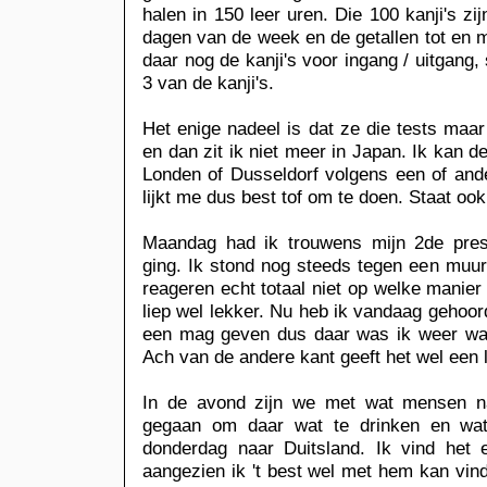
halen in 150 leer uren. Die 100 kanji's zi
dagen van de week en de getallen tot en m
daar nog de kanji's voor ingang / uitgang, s
3 van de kanji's.
Het enige nadeel is dat ze die tests maar
en dan zit ik niet meer in Japan. Ik kan 
Londen of Dusseldorf volgens een of and
lijkt me dus best tof om te doen. Staat oo
Maandag had ik trouwens mijn 2de prese
ging. Ik stond nog steeds tegen een muu
reageren echt totaal niet op welke manier
liep wel lekker. Nu heb ik vandaag gehoor
een mag geven dus daar was ik weer wat
Ach van de andere kant geeft het wel een l
In de avond zijn we met wat mensen n
gegaan om daar wat te drinken en wat 
donderdag naar Duitsland. Ik vind het 
aangezien ik 't best wel met hem kan vind