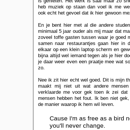
is genieten. Het werk is saai maar zo sne
heb muziek op staan dan voel ik me wee
ook echt het gevoel dat ik hier gewoon mez
En je bent hier met al die andere stude
minimaal 5 jaar ouder als mij maar dat maa
zoveel toffe gasten tussen waar je goed 
samen naar restaurantjes gaan hier in d
elkaar op een klein laptop scherm en gew
bijna altijd wel iemand tegen als je hier 
je daar weer even een praatje mee wat som
zo.
Nee ik zit hier echt wel goed. Dit is mijn t
maakt mij niet uit wat andere mense
verklaarde me voor gek toen ik zei dat
mensen hebben het fout. Ik ben niet gek,
de manier waarop ik hem wil leven.
Cause I'm as free as a bird n
you'll never change.