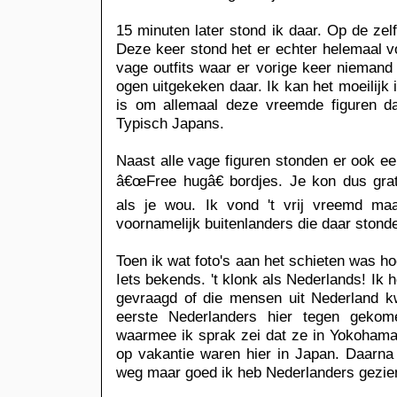
15 minuten later stond ik daar. Op de zel
Deze keer stond het er echter helemaal 
vage outfits waar er vorige keer niemand 
ogen uitgekeken daar. Ik kan het moeilijk
is om allemaal deze vreemde figuren da
Typisch Japans.
Naast alle vage figuren stonden er ook e
â€œFree hugâ€ bordjes. Je kon dus gra
als je wou. Ik vond 't vrij vreemd ma
voornamelijk buitenlanders die daar stond
Toen ik wat foto's aan het schieten was ho
Iets bekends. 't klonk als Nederlands! Ik
gevraagd of die mensen uit Nederland k
eerste Nederlanders hier tegen gek
waarmee ik sprak zei dat ze in Yokoham
op vakantie waren hier in Japan. Daarna
weg maar goed ik heb Nederlanders gezien